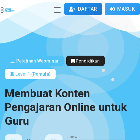
DAFTAR
MASUK
Pelatihan Webminar
Pendidikan
Level 1 (Pemula)
Membuat Konten
Pengajaran Online untuk
Guru
Jadwal