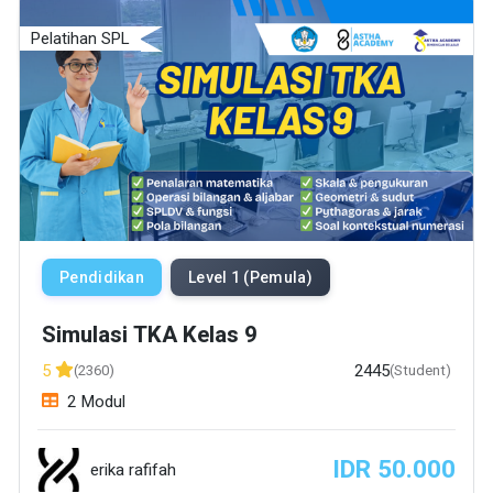
Pelatihan SPL
Pendidikan
Level 1 (Pemula)
Simulasi TKA Kelas 9
2445
5
(2360)
(Student)
2 Modul
IDR 50.000
erika rafifah