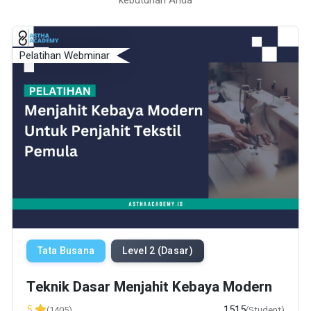
kebutuhan Anda
Pelatihan Webminar
Tata Busana
Level 2 (Dasar)
Teknik Dasar Menjahit Kebaya Modern
1515
5
(1405)
(Student)