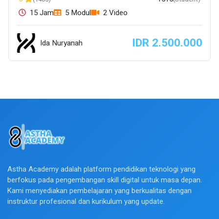
15 Jam
5 Modul
2 Video
IDR 2.500.000
Ida Nuryanah
Astha Academy adalah platform pendidikan teknologi yang
berfokus pada pengembangan skill digital untuk masa depan.
Kami menyediakan pembelajaran yang berkualitas dengan
instruktur profesional dan kurikulum yang update.