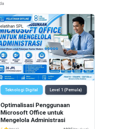
da
elatihan SPL
Pelatihan 
Housek
Operat
Teknologi Digital
Level 1 (Pemula)
Junior
Optimalisasi Penggunaan
5
(2305)
Microsoft Office untuk
1 Jam
Mengelola Administrasi