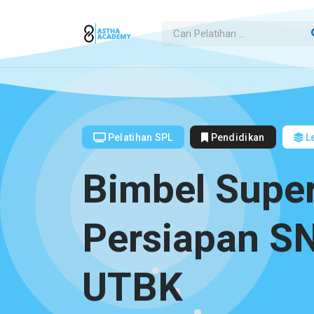
Pelatihan SPL
Pendidikan
Le
Bimbel Super
Persiapan S
UTBK