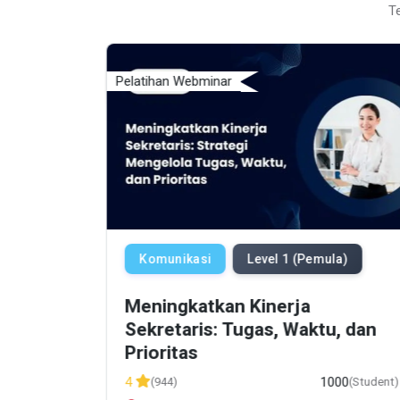
T
Pelatihan Webminar
Komunikasi
Level 1 (Pemula)
(Pemula)
Meningkatkan Kinerja
k
Sekretaris: Tugas, Waktu, dan
Prioritas
85
(Student)
1000
4
(944)
(Student)