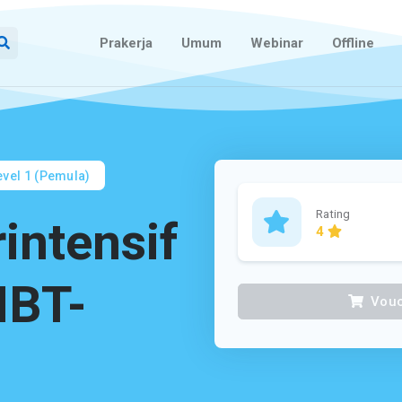
Prakerja
Umum
Webinar
Offline
vel 1 (Pemula)
intensif
Rating
4
NBT-
Vouc