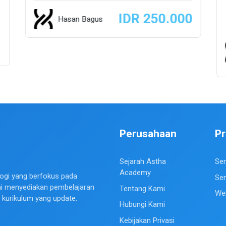
IDR 250.000
Hasan Bagus
Perusahaan
P
Sejarah Astha
Se
Academy
ogi yang berfokus pada
Ser
mi menyediakan pembelajaran
Tentang Kami
We
n kurikulum yang update.
Hubungi Kami
Kebijakan Privasi