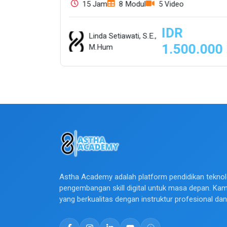
15 Jam
8 Modul
5 Video
IDR
Linda Setiawati, S.E.,
.000
1.500.000
M.Hum
Astha Academy adalah platform pendidikan teknol
pengembangan skill digital untuk masa depan. Ka
yang berkualitas dengan instruktur profesional da