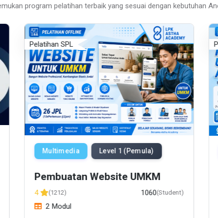
emukan program pelatihan terbaik yang sesuai dengan kebutuhan An
Pelatihan SPL
P
Multimedia
Level 1 (Pemula)
Pembuatan Website UMKM
1060
4
(1212)
(Student)
2 Modul