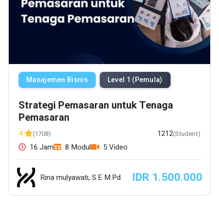
Manajemen Bisnis
Level 1 (Pemula)
Strategi Pemasaran untuk Tenaga
Pemasaran
1212
4
(1708)
(Student)
16 Jam
8 Modul
5 Video
IDR 1.500.000
Rina mulyawati, S.E M.Pd