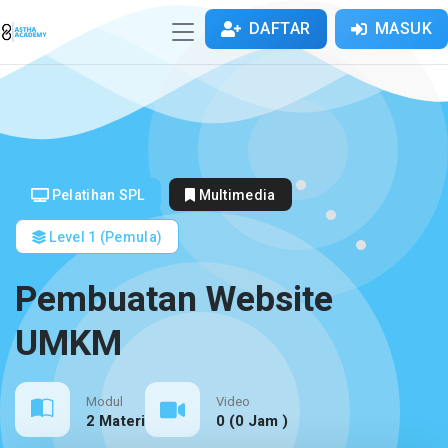
DAFTAR
MASUK
Pelatihan SPL
Multimedia
Level 1 (Pemula)
Pembuatan Website
UMKM
Modul
Video
2 Materi
0 (0 Jam )