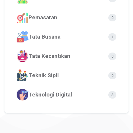
Pemasaran
0
Tata Busana
1
Tata Kecantikan
0
Teknik Sipil
0
Teknologi Digital
3