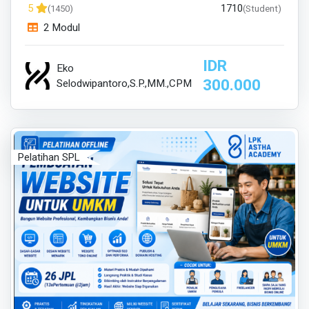
1710
5
(1450)
(Student)
2 Modul
IDR
Eko
300.000
Selodwipantoro,S.P.,MM.,CPM
Pelatihan SPL