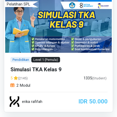
Pelatihan SPL
Pendidikan
Level 1 (Pemula)
Simulasi TKA Kelas 9
1335
5
(2145)
(Student)
2 Modul
IDR 50.000
erika rafifah