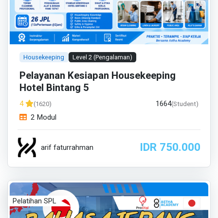
Housekeeping
Level 2 (Pengalaman)
Pelayanan Kesiapan Housekeeping
Hotel Bintang 5
1664
4
(1620)
(Student)
2 Modul
IDR 750.000
arif faturrahman
Pelatihan SPL