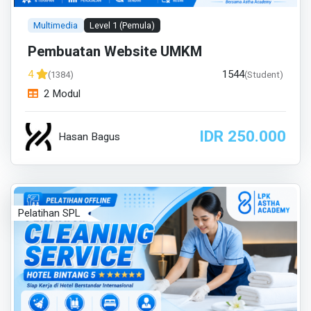
Multimedia
Level 1 (Pemula)
Pembuatan Website UMKM
1544
4
(1384)
(Student)
2 Modul
IDR 250.000
Hasan Bagus
Pelatihan SPL