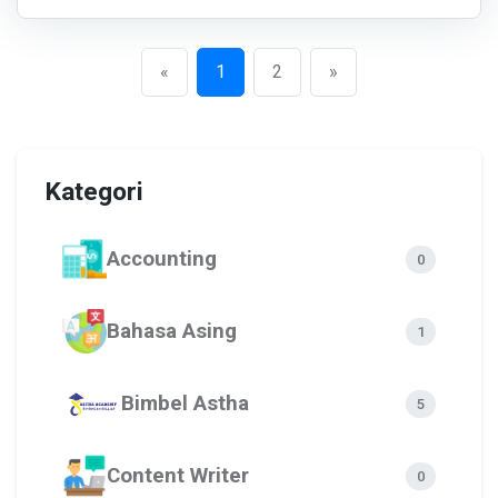
Previous
Next
«
1
2
»
Kategori
Accounting
0
Bahasa Asing
1
Bimbel Astha
5
Content Writer
0