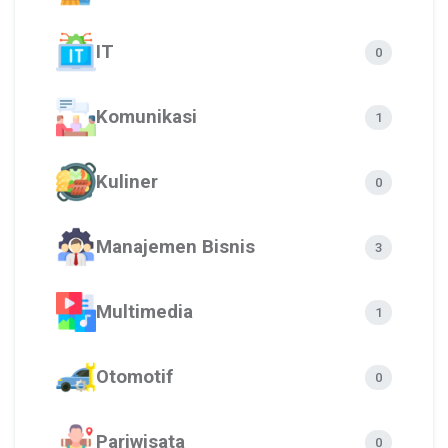
IT
0
Komunikasi
1
Kuliner
0
Manajemen Bisnis
3
Multimedia
1
Otomotif
0
Pariwisata
0