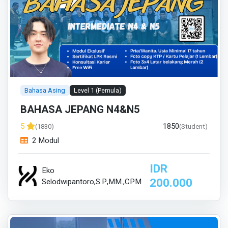
Bahasa Asing
Level 1 (Pemula)
BAHASA JEPANG N4&N5
1850
5
(1830)
(Student)
2 Modul
IDR
Eko
200.000
Selodwipantoro,S.P.,MM.,CPM