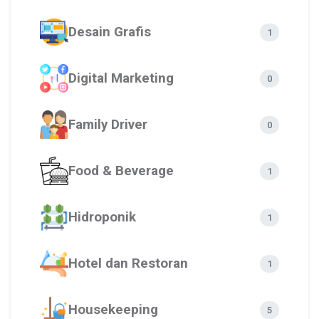
Desain Grafis
1
Digital Marketing
0
Family Driver
0
Food & Beverage
1
Hidroponik
1
Hotel dan Restoran
1
Housekeeping
5