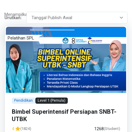
Menampilkan 7 - 12 dari 24
Urutkan:
Pelatihan SPL
Pendidikan
Level 1 (Pemula)
Bimbel Superintensif Persiapan SNBT-
UTBK
1268
4
(1824)
(Student)