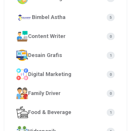
Bimbel Astha
5
Content Writer
0
Desain Grafis
1
Digital Marketing
0
Family Driver
0
Food & Beverage
1