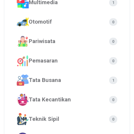
Multimedia
1
Otomotif
0
Pariwisata
0
Pemasaran
0
Tata Busana
1
Tata Kecantikan
0
Teknik Sipil
0