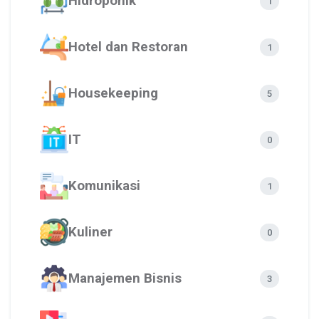
Hidroponik
1
Hotel dan Restoran
1
Housekeeping
5
IT
0
Komunikasi
1
Kuliner
0
Manajemen Bisnis
3