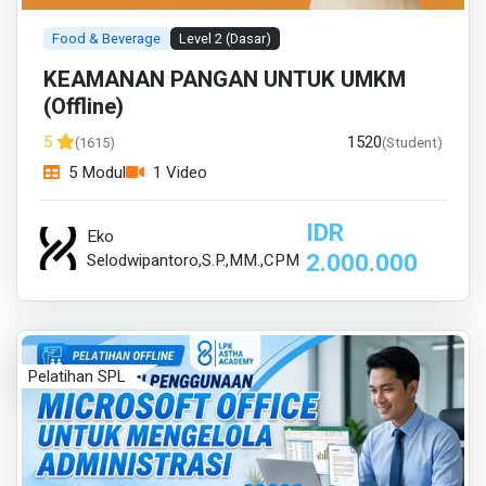
Food & Beverage
Level 2 (Dasar)
KEAMANAN PANGAN UNTUK UMKM
(Offline)
1520
5
(1615)
(Student)
5 Modul
1 Video
IDR
Eko
2.000.000
Selodwipantoro,S.P.,MM.,CPM
Pelatihan SPL