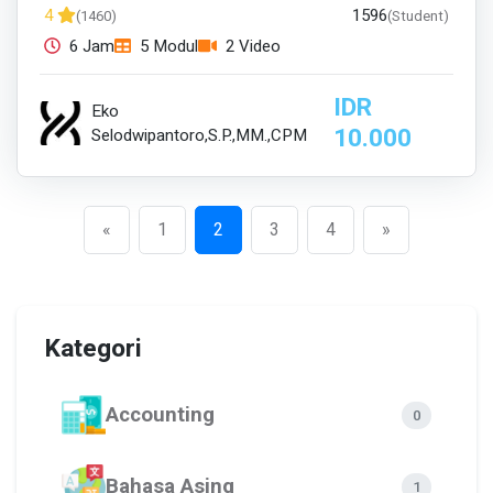
1596
4
(1460)
(Student)
6 Jam
5 Modul
2 Video
IDR
Eko
10.000
Selodwipantoro,S.P.,MM.,CPM
Previous
Next
«
1
2
3
4
»
Kategori
Accounting
0
Bahasa Asing
1