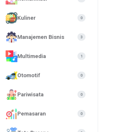
Kuliner
0
Manajemen Bisnis
3
Multimedia
1
Otomotif
0
Pariwisata
0
Pemasaran
0