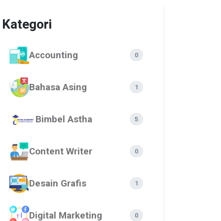
Kategori
Accounting
0
Bahasa Asing
1
Bimbel Astha
5
Content Writer
0
Desain Grafis
1
Digital Marketing
0