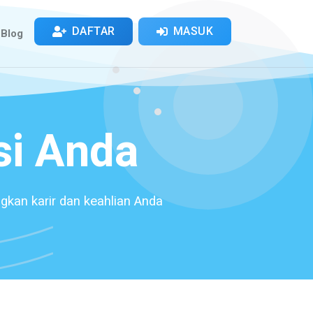
DAFTAR
MASUK
Blog
si Anda
gkan karir dan keahlian Anda