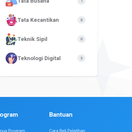
Tata Busana
1
Tata Kecantikan
0
Teknik Sipil
0
Teknologi Digital
3
rogram
Bantuan
mua Program
Cara Beli Pelatihan