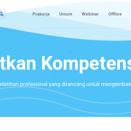
Prakerja
Umum
Webinar
Offline
tkan Kompeten
elatihan profesional yang dirancang untuk mengemban