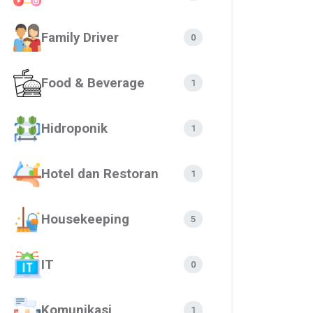
Family Driver
0
Food & Beverage
1
Hidroponik
1
Hotel dan Restoran
1
Housekeeping
5
IT
0
Komunikasi
1