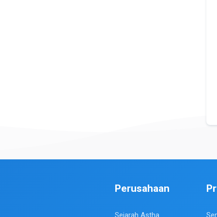
Perusahaan
P
Sejarah Astha
Se