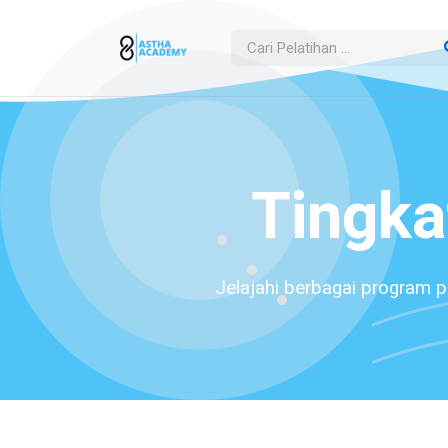
Tingka
Jelajahi berbagai program p