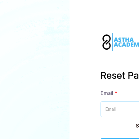
Reset P
Email
S