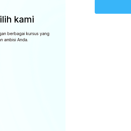
lih kami
Kami 
gan berbagai kursus yang
Temukan pengalaman bel
n ambisi Anda.
kursus unggulan dan duk